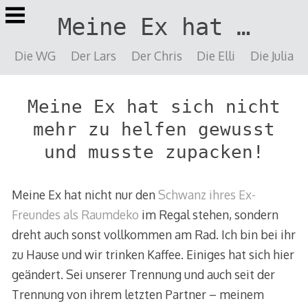
Springe
Meine Ex hat …
zu
Inhalt
Die WG
Der Lars
Der Chris
Die Elli
Die Julia
Meine Ex hat sich nicht
mehr zu helfen gewusst
und musste zupacken!
Meine Ex hat nicht nur den
Schwanz ihres Ex-
Freundes als Raumdeko
im Regal stehen, sondern
dreht auch sonst vollkommen am Rad. Ich bin bei ihr
zu Hause und wir trinken Kaffee. Einiges hat sich hier
geändert. Sei unserer Trennung und auch seit der
Trennung von ihrem letzten Partner – meinem