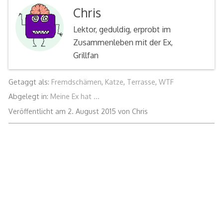
Chris
Lektor, geduldig, erprobt im
Zusammenleben mit der Ex,
Grillfan
Getaggt als:
Fremdschämen
,
Katze
,
Terrasse
,
WTF
Abgelegt in:
Meine Ex hat ...
26.
Veröffentlicht am
2. August 2015
von
Chris
Januar
2016