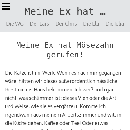
Springe
Meine Ex hat …
zu
Inhalt
Die WG
Der Lars
Der Chris
Die Elli
Die Julia
Meine Ex hat Mösezahn
gerufen!
Die Katze ist ihr Werk. Wenn es nach mir gegangen
wäre, hätten wir dieses außerordentlich hässliche
Biest
nie ins Haus bekommen. Ich weiß auch gar
nicht, was schlimmer ist: dieses Vieh oder die Art
und Weise, wie sie es vergöttert. Komme ich
irgendwann aus meinem Arbeitszimmer und will in
die Küche gehen. Kaffee oder Tee! Oder etwas