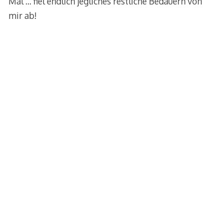
Mal … fiel endlich jegliches restliche Bedauern von
mir ab!