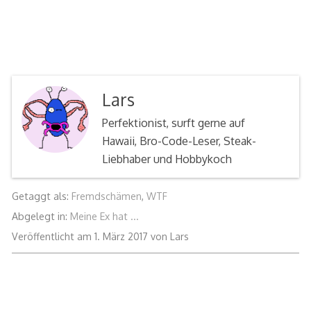
Lars
Perfektionist, surft gerne auf
Hawaii, Bro-Code-Leser, Steak-
Liebhaber und Hobbykoch
Getaggt als:
Fremdschämen
,
WTF
Abgelegt in:
Meine Ex hat ...
23.
Veröffentlicht am
1. März 2017
von
Lars
Februar
2017