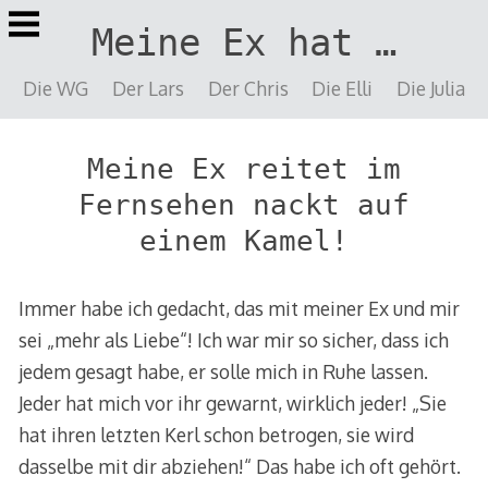
Springe
Meine Ex hat …
zu
Inhalt
Die WG
Der Lars
Der Chris
Die Elli
Die Julia
Meine Ex reitet im
Fernsehen nackt auf
einem Kamel!
Immer habe ich gedacht, das mit meiner Ex und mir
sei „mehr als Liebe“! Ich war mir so sicher, dass ich
jedem gesagt habe, er solle mich in Ruhe lassen.
Jeder hat mich vor ihr gewarnt, wirklich jeder! „Sie
hat ihren letzten Kerl schon betrogen, sie wird
dasselbe mit dir abziehen!“ Das habe ich oft gehört.