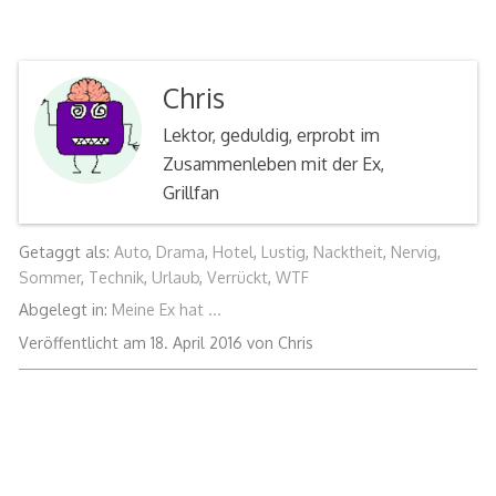
Chris
Lektor, geduldig, erprobt im
Zusammenleben mit der Ex,
Grillfan
Getaggt als:
Auto
,
Drama
,
Hotel
,
Lustig
,
Nacktheit
,
Nervig
,
Sommer
,
Technik
,
Urlaub
,
Verrückt
,
WTF
Abgelegt in:
Meine Ex hat ...
18.
Veröffentlicht am
18. April 2016
von
Chris
April
2016